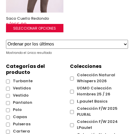
Saco Cuello Redondo
S/
265.00
SELECCIONAR OPCIONES
Este
producto
tiene
múltiples
Mostrando el único resultado
variantes.
Las
Categorías del
Colecciones
opciones
producto
se
Colección Natural
pueden
Turbante
Whispers 2026
elegir
Vestidos
UOMO Colección
en
la
Hombres 25 / 26
Vestido
página
L.paulet Basics
Pantalon
de
Colección F/W 2025
Polo
producto
PLURAL
Capas
Colección F/W 2024
Pulseras
LPaulet
Cartera