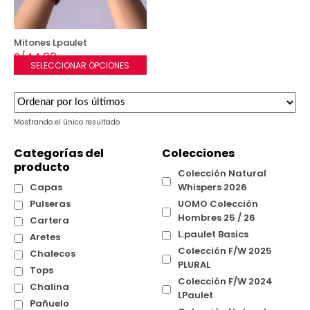
Mitones Lpaulet
S/
44.00
SELECCIONAR OPCIONES
Este
producto
tiene
múltiples
Mostrando el único resultado
variantes.
Las
Categorías del
Colecciones
opciones
producto
se
Colección Natural
pueden
Capas
Whispers 2026
elegir
Pulseras
UOMO Colección
en
la
Hombres 25 / 26
Cartera
página
L.paulet Basics
Aretes
de
Colección F/W 2025
Chalecos
producto
PLURAL
Tops
Colección F/W 2024
Chalina
LPaulet
Pañuelo