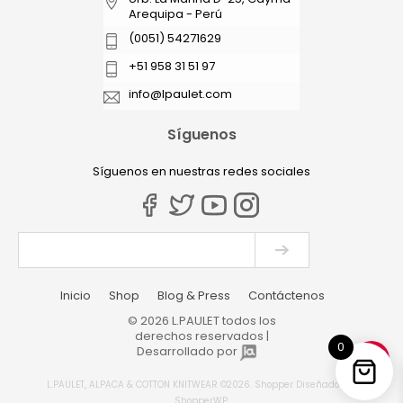
Arequipa - Perú
(0051) 54271629
+51 958 31 51 97
info@lpaulet.com
Síguenos
Síguenos en nuestras redes sociales
Inicio
Shop
Blog & Press
Contáctenos
© 2026 L.PAULET todos los
derechos reservados |
0
Desarrollado por
L.PAULET, ALPACA & COTTON KNITWEAR ©2026.
Shopper
Diseñado por
ShopperWP
.