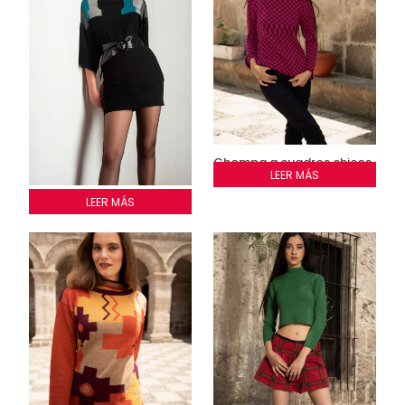
Chompa a cuadros chicos
y grandes
LEER MÁS
Chompa Ariana Intarsia
LEER MÁS