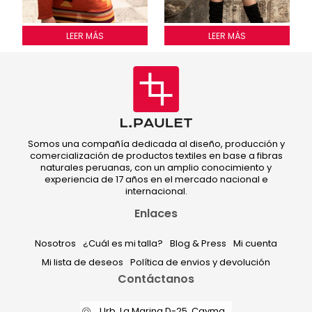
Chompa inca 4 colores
LEER MÁS
Chompa crop top
LEER MÁS
Somos una compañía dedicada al diseño, producción y
comercialización de productos textiles en base a fibras
naturales peruanas, con un amplio conocimiento y
experiencia de 17 años en el mercado nacional e
internacional.
Enlaces
Nosotros
¿Cuál es mi talla?
Blog & Press
Mi cuenta
Mi lista de deseos
Política de envios y devolución
Contáctanos
Urb. La Marina D-25, Cayma