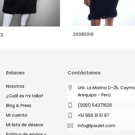
20080018
13
Enlaces
Contáctanos
Nosotros
Urb. La Marina D-25, Caym
Arequipa - Perú
¿Cuál es mi talla?
(0051) 54271629
Blog & Press
Mi cuenta
+51 958 31 51 97
Mi lista de deseos
info@lpaulet.com
Política de envios y