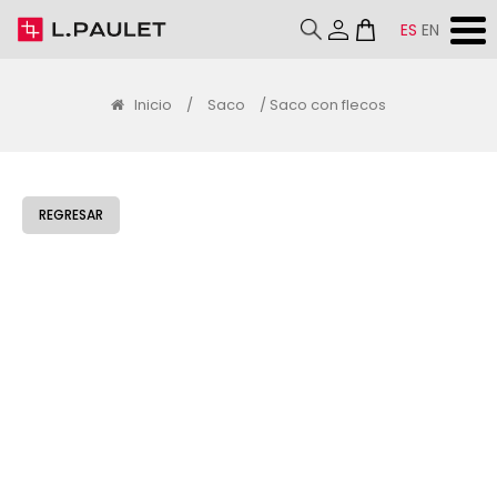
ES
EN
Inicio
/
Saco
/ Saco con flecos
REGRESAR