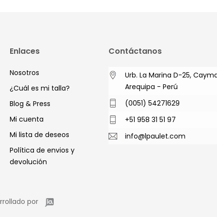
Enlaces
Contáctanos
Nosotros
Urb. La Marina D-25, Caym
Arequipa - Perú
¿Cuál es mi talla?
(0051) 54271629
Blog & Press
Mi cuenta
+51 958 31 51 97
Mi lista de deseos
info@lpaulet.com
Política de envios y
devolución
rrollado por