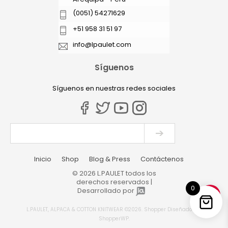
(0051) 54271629
+51 958 31 51 97
info@lpaulet.com
Síguenos
Síguenos en nuestras redes sociales
Inicio
Shop
Blog & Press
Contáctenos
© 2026 L.PAULET todos los
derechos reservados |
0
Desarrollado por
L.PAULET, ALPACA & COTTON KNITWEAR ©2026.
Shopper
Diseñado por
ShopperWP
.