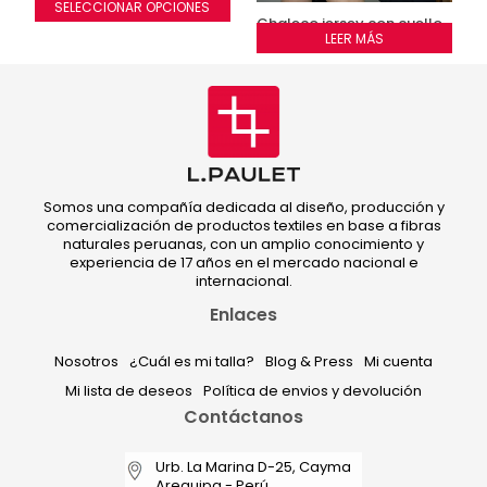
SELECCIONAR OPCIONES
Chaleco jersey con cuello
Este
y cinturon de fur
LEER MÁS
producto
tiene
múltiples
variantes.
Las
opciones
se
pueden
elegir
Somos una compañía dedicada al diseño, producción y
comercialización de productos textiles en base a fibras
en
naturales peruanas, con un amplio conocimiento y
la
experiencia de 17 años en el mercado nacional e
página
internacional.
de
producto
Enlaces
Nosotros
¿Cuál es mi talla?
Blog & Press
Mi cuenta
Mi lista de deseos
Política de envios y devolución
Contáctanos
Urb. La Marina D-25, Cayma
Arequipa - Perú