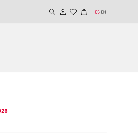
ES
EN
026