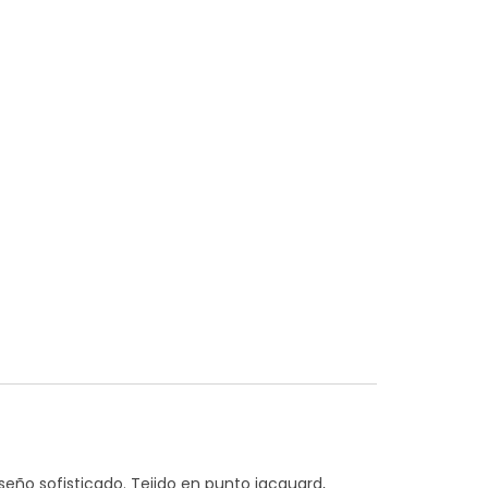
iseño sofisticado. Tejido en punto jacquard,